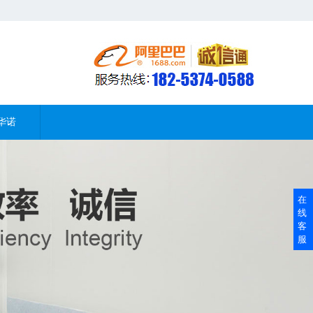
华诺
在
线
客
服