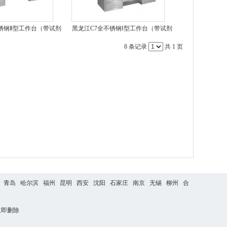
锈钢Ⅱ型工作台（带试剂
黑龙江C7全不锈钢Ⅰ型工作台（带试剂
架）
架）
8 条记录
共 1 页
青岛
哈尔滨
福州
昆明
西安
沈阳
石家庄
南京
无锡
柳州
合
立即删除