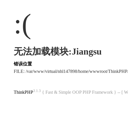
:(
无法加载模块:Jiangsu
错误位置
FILE: /var/www/virtual/nhl147898/home/wwwroot/ThinkPH
3.1.3
ThinkPHP
{ Fast & Simple OOP PHP Framework } -- 