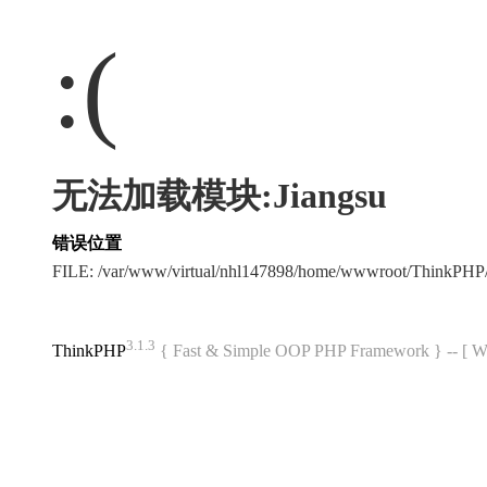
:(
无法加载模块:Jiangsu
错误位置
FILE: /var/www/virtual/nhl147898/home/wwwroot/ThinkPH
3.1.3
ThinkPHP
{ Fast & Simple OOP PHP Framework } -- 