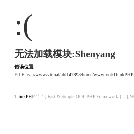
:(
无法加载模块:Shenyang
错误位置
FILE: /var/www/virtual/nhl147898/home/wwwroot/ThinkPH
3.1.3
ThinkPHP
{ Fast & Simple OOP PHP Framework } -- 